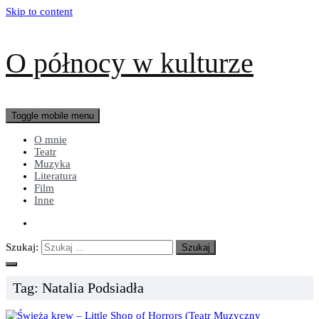
Skip to content
O północy w kulturze
Toggle mobile menu
O mnie
Teatr
Muzyka
Literatura
Film
Inne
Szukaj:
Tag:
Natalia Podsiadła