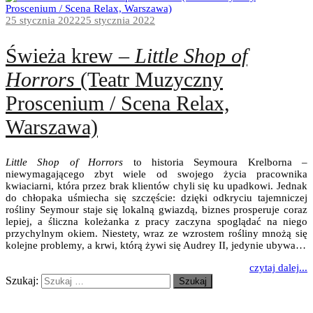
25 stycznia 2022
25 stycznia 2022
Świeża krew –
Little Shop of
Horrors
(Teatr Muzyczny
Proscenium / Scena Relax,
Warszawa)
Little Shop of Horrors
to historia Seymoura Krelborna –
niewymagającego zbyt wiele od swojego życia pracownika
kwiaciarni, która przez brak klientów chyli się ku upadkowi. Jednak
do chłopaka uśmiecha się szczęście: dzięki odkryciu tajemniczej
rośliny Seymour staje się lokalną gwiazdą, biznes prosperuje coraz
lepiej, a śliczna koleżanka z pracy zaczyna spoglądać na niego
przychylnym okiem. Niestety, wraz ze wzrostem rośliny mnożą się
kolejne problemy, a krwi, którą żywi się Audrey II, jedynie ubywa…
czytaj dalej...
Szukaj: