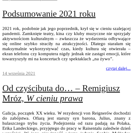
Podsumowanie 2021 roku
2021 rok, podobnie jak jego poprzednik, krył się w cieniu szalejącej
pandemii. Zamknięte teatry, kina czy kluby muzyczne nie sprzyjały
aktywnościom kulturalnym – zwłaszcza że wydarzenia odbywające
się online szybko straciły na atrakcyjności. Dlatego starałam się
maksymalnie wykorzystywać czas, kiedy kultura się otwierała –
ekran telefonu czy komputera nigdy jednak nie zastąpi emocji, które
towarzyszyły mi na koncertach czy spektaklach „na żywo”.
czytaj dalej...
14 września 2021
Od czyścibuta do… – Remigiusz
Mróz,
W cieniu prawa
Galicja, początek XX wieku. W rezydencji von Reignerów dochodzi
do zabójstwa. Ofiarą jest starszy syn barona, Julius, znany z
hulaszczego trybu życia. Podejrzenia od razu padają na Polaka,
Erika Landeckiego, przyjętego do pracy w Raisentalu zaledwie dzień