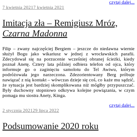
czytaj dalej...
7 kwietnia 2021
7 kwietnia 2021
Imitacja zła – Remigiusz Mróz,
Czarna Madonna
Filip – zwany najczęściej Bergiem – jeszcze do niedawna wiernie
służył Bogu jako wikariusz w jednej z wrocławskich parafii.
Zdecydował się na porzucenie wcześniej obranej ścieżki, kiedy
poznał Anetę. Cztery lata później odbiera telefon od ojca, który
informuje go o zaginięciu samolotu do Tel Awiwu, którym
podróżowała jego narzeczona. Zdezorientowany Berg próbuje
nawiązać z nią kontakt – wówczas dzieje się coś, co każe mu sądzić,
że sytuacja jest bardziej skomplikowana niż mógłby przypuszczać.
Były duchowny stopniowo odkrywa kolejne powiązania, w czym
pomaga mu siostra Anety, Kinga.
czytaj dalej...
2 stycznia 2021
29 lipca 2022
Podsumowanie 2020 roku