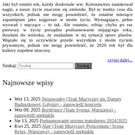
Jaki był ostatni rok, każdy doskonale wie. Koronawirus zaatakował
nagle, a nasze życie znacznie się zmieniło. Był to trudny czas dla
wszystkich, jednak nie mogę powiedzieć, że ostatnie miesiące
zapamiętam jako najgorsze w moim życiu. Wymagające, pełne
wyzwań i męczące – to tak. Ale ostatnio, robiąc chyba po raz
pierwszy w życiu porządne podsumowanie mijającego roku,
doszłam do wniosku, że znalazłam w tej sytuacji sporo plusów.
Wiązało się to oczywiście przede wszystkim z moim życiem
prywatnym, jednak nie mogę powiedzieć, że 2020 rok był dla
kultury zupełnie stracony.
czytaj dalej...
Szukaj:
Najnowsze wpisy
Wrz 13, 2025
Niezawodny
(Teatr Muzyczny im. Danuty
Baduszkowej, Gdynia) – zapowiedź koncertu
Wrz 09, 2025
Beetlejuice
(Teatr Syrena, Warszawa) –
zapowiedź spektaklu
Sie 13, 2025
Podsumowanie sezonu teatralnego 2024/2025
Kwi 25, 2025
Hair
(Teatr Muzyczny Proscenium / Scena
Relax, Warszawa) – zapowiedź spektaklu