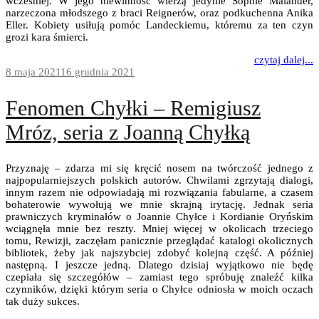
wcześniej. W jego niewinność wierzą jedynie Sophie Maländer,
narzeczona młodszego z braci Reignerów, oraz podkuchenna Anika
Eller. Kobiety usiłują pomóc Landeckiemu, któremu za ten czyn
grozi kara śmierci.
czytaj dalej...
8 maja 2021
16 grudnia 2021
Fenomen Chyłki – Remigiusz
Mróz, seria z Joanną Chyłką
Przyznaję – zdarza mi się kręcić nosem na twórczość jednego z
najpopularniejszych polskich autorów. Chwilami zgrzytają dialogi,
innym razem nie odpowiadają mi rozwiązania fabularne, a czasem
bohaterowie wywołują we mnie skrajną irytację. Jednak seria
prawniczych kryminałów o Joannie Chyłce i Kordianie Oryńskim
wciągnęła mnie bez reszty. Mniej więcej w okolicach trzeciego
tomu, Rewizji, zaczęłam panicznie przeglądać katalogi okolicznych
bibliotek, żeby jak najszybciej zdobyć kolejną część. A później
następną. I jeszcze jedną. Dlatego dzisiaj wyjątkowo nie będę
czepiała się szczegółów – zamiast tego spróbuję znaleźć kilka
czynników, dzięki którym seria o Chyłce odniosła w moich oczach
tak duży sukces.