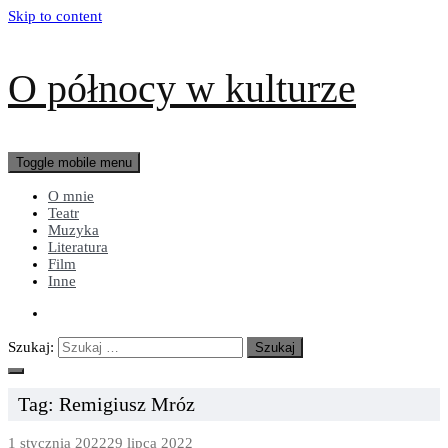
Skip to content
O północy w kulturze
Toggle mobile menu
O mnie
Teatr
Muzyka
Literatura
Film
Inne
Szukaj:
Tag:
Remigiusz Mróz
1 stycznia 2022
29 lipca 2022