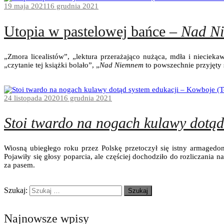
19 maja 2021
16 grudnia 2021
Utopia w pastelowej bańce –
Nad N
„Zmora licealistów”, „lektura przerażająco nużąca, mdła i niecieka
„czytanie tej książki bolało”, „
Nad Niemnem
to powszechnie przyjęty
24 listopada 2020
16 grudnia 2021
Stoi twardo na nogach kulawy dotąd
Wiosną ubiegłego roku przez Polskę przetoczył się istny armagedon
Pojawiły się głosy poparcia, ale częściej dochodziło do rozliczania 
za pasem.
Szukaj:
Najnowsze wpisy