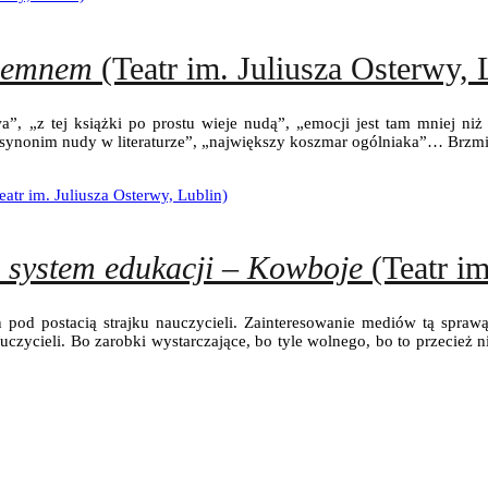
iemnem
(Teatr im. Juliusza Osterwy, 
wa”, „z tej książki po prostu wieje nudą”, „emocji jest tam mniej n
 synonim nudy w literaturze”, „największy koszmar ogólniaka”… Brzm
 system edukacji
–
Kowboje
(Teatr im
 pod postacią strajku nauczycieli. Zainteresowanie mediów tą sprawą 
nauczycieli. Bo zarobki wystarczające, bo tyle wolnego, bo to przecie