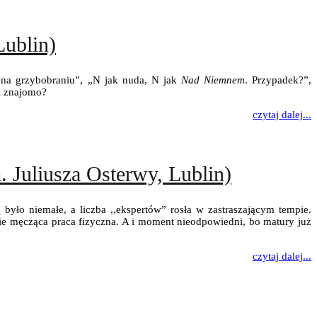
Lublin)
iż na grzybobraniu”, „N jak nuda, N jak
Nad Niemnem
. Przypadek?”,
i znajomo?
czytaj dalej...
. Juliusza Osterwy, Lublin)
było niemałe, a liczba ,,ekspertów” rosła w zastraszającym tempie.
ż nie męcząca praca fizyczna. A i moment nieodpowiedni, bo matury już
czytaj dalej...