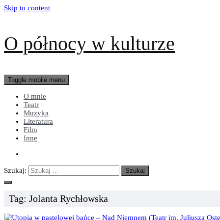
Skip to content
O północy w kulturze
Toggle mobile menu
O mnie
Teatr
Muzyka
Literatura
Film
Inne
Szukaj:
Tag:
Jolanta Rychłowska